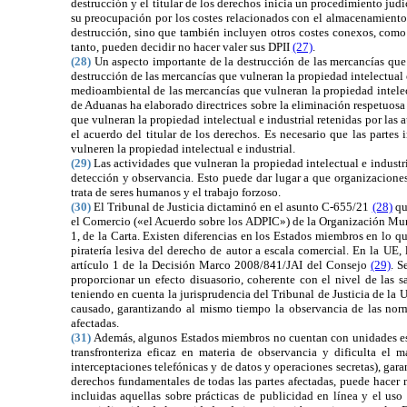
destrucción y el titular de los derechos inicia un procedimiento jud
su preocupación por los costes relacionados con el almacenamiento 
destrucción, sino que también incluyen otros costes conexos, como 
tanto, pueden decidir no hacer valer sus DPII
(27)
.
(28)
Un aspecto importante de la destrucción de las mercancías que
destrucción de las mercancías que vulneran la propiedad intelectual 
medioambiental de las mercancías que vulneran la propiedad intele
de Aduanas ha elaborado directrices sobre la eliminación respetuosa 
que vulneran la propiedad intelectual e industrial retenidas por la
el acuerdo del titular de los derechos. Es necesario que las parte
vulneren la propiedad intelectual e industrial.
(29)
Las actividades que vulneran la propiedad intelectual e industr
detección y observancia. Esto puede dar lugar a que organizaciones 
trata de seres humanos y el trabajo forzoso.
(30)
El Tribunal de Justicia dictaminó en el asunto C-655/21
(28)
qu
el Comercio («el Acuerdo sobre los ADPIC») de la Organización Mundi
1, de la Carta. Existen diferencias en los Estados miembros en lo qu
piratería lesiva del derecho de autor a escala comercial. En la UE,
artículo 1 de la Decisión Marco 2008/841/JAI del Consejo
(29)
. S
proporcionar un efecto disuasorio, coherente con el nivel de las s
teniendo en cuenta la jurisprudencia del Tribunal de Justicia de la 
causado, garantizando al mismo tiempo la observancia de las norma
afectadas.
(31)
Además, algunos Estados miembros no cuentan con unidades espec
transfronteriza eficaz en materia de observancia y dificulta el
interceptaciones telefónicas y de datos y operaciones secretas), ga
derechos fundamentales de todas las partes afectadas, puede hacer m
incluidas aquellas sobre prácticas de publicidad en línea y el us