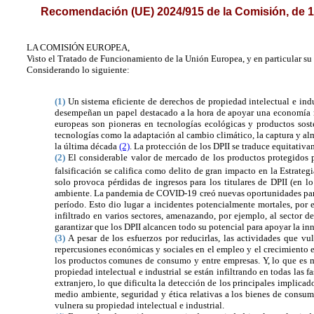
Recomendación (UE) 2024/915 de la Comisión, de 19 
LA COMISIÓN EUROPEA,
Visto el
Tratado de Funcionamiento de la Unión Europea, y en particular su 
Considerando lo siguiente:
(1)
Un sistema eficiente de derechos de propiedad intelectual e indu
desempeñan un papel destacado a la hora de apoyar una economía res
europeas son pioneras en tecnologías ecológicas y productos soste
tecnologías como la adaptación al cambio climático, la captura y a
la última década
(2)
. La protección de los DPII se traduce equitativ
(2)
El considerable valor de mercado de los productos protegidos po
falsificación se califica como delito de gran impacto en la Estrat
solo provoca pérdidas de ingresos para los titulares de DPII (en l
ambiente. La pandemia de COVID-19 creó nuevas oportunidades para qu
período. Esto dio lugar a incidentes potencialmente mortales, por
infiltrado en varios sectores, amenazando, por ejemplo, al sector de
garantizar que los DPII alcancen todo su potencial para apoyar la i
(3)
A pesar de los esfuerzos por reducirlas, las actividades que vu
repercusiones económicas y sociales en el empleo y el crecimiento
los productos comunes de consumo y entre empresas. Y, lo que es m
propiedad intelectual e industrial se están infiltrando en todas las 
extranjero, lo que dificulta la detección de los principales implica
medio ambiente, seguridad y ética relativas a los bienes de consum
vulnera su propiedad intelectual e industrial.