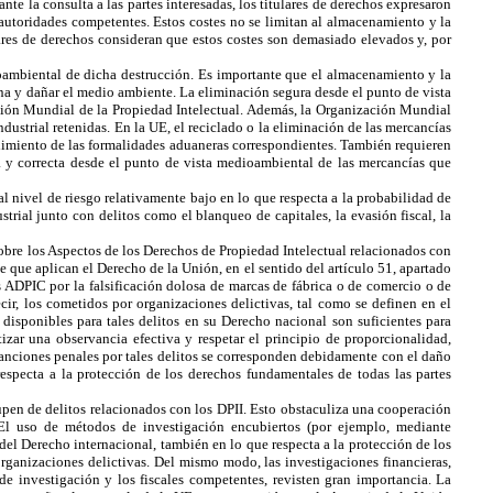
te la consulta a las partes interesadas, los titulares de derechos expresaron
 autoridades competentes. Estos costes no se limitan al almacenamiento y la
lares de derechos consideran que estos costes son demasiado elevados y, por
ioambiental de dicha destrucción. Es importante que el almacenamiento y la
ana y dañar el medio ambiente. La eliminación segura desde el punto de vista
ción Mundial de la Propiedad Intelectual. Además, la Organización Mundial
ustrial retenidas. En la UE, el reciclado o la eliminación de las mercancías
mplimiento de las formalidades aduaneras correspondientes. También requieren
ura y correcta desde el punto de vista medioambiental de las mercancías que
al nivel de riesgo relativamente bajo en lo que respecta a la probabilidad de
trial junto con delitos como el blanqueo de capitales, la evasión fiscal, la
bre los Aspectos de los Derechos de Propiedad Intelectual relacionados con
 que aplican el Derecho de la Unión, en el sentido del artículo 51, apartado
os ADPIC por la falsificación dolosa de marcas de fábrica o de comercio o de
ecir, los cometidos por organizaciones delictivas, tal como se definen en el
disponibles para tales delitos en su Derecho nacional son suficientes para
izar una observancia efectiva y respetar el principio de proporcionalidad,
 sanciones penales por tales delitos se corresponden debidamente con el daño
especta a la protección de los derechos fundamentales de todas las partes
pen de delitos relacionados con los DPII. Esto obstaculiza una cooperación
. El uso de métodos de investigación encubiertos (por ejemplo, mediante
del Derecho internacional, también en lo que respecta a la protección de los
organizaciones delictivas. Del mismo modo, las investigaciones financieras,
de investigación y los fiscales competentes, revisten gran importancia. La