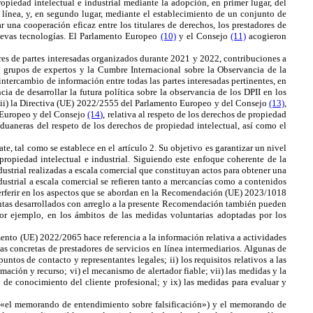
opiedad intelectual e industrial mediante la adopción, en primer lugar, del
n línea, y, en segundo lugar, mediante el establecimiento de un conjunto de
 una cooperación eficaz entre los titulares de derechos, los prestadores de
nuevas tecnologías. El Parlamento Europeo
(10)
y el Consejo
(11)
acogieron
res de partes interesadas organizados durante 2021 y 2022, contribuciones a
 grupos de expertos y la Cumbre Internacional sobre la Observancia de la
ntercambio de información entre todas las partes interesadas pertinentes, en
cia de desarrollar la futura política sobre la observancia de los DPII en los
ii) la
Directiva (UE) 2022/2555 del Parlamento Europeo y del Consejo
(13)
,
 Europeo y del Consejo
(14)
, relativa al respeto de los derechos de propiedad
 aduaneras del respeto de los derechos de propiedad intelectual, así como el
, tal como se establece en el artículo 2. Su objetivo es garantizar un nivel
ropiedad intelectual e industrial. Siguiendo este enfoque coherente de la
dustrial realizadas a escala comercial que constituyan actos para obtener una
dustrial a escala comercial se refieren tanto a mercancías como a contenidos
nterferir en los aspectos que se abordan en la Recomendación (UE) 2023/1018
mientas desarrollados con arreglo a la presente Recomendación también pueden
 por ejemplo, en los ámbitos de las medidas voluntarias adoptadas por los
nto (UE) 2022/2065 hace referencia a la información relativa a actividades
as concretas de prestadores de servicios en línea intermediarios. Algunas de
untos de contacto y representantes legales; ii) los requisitos relativos a las
ación y recurso; vi) el mecanismo de alertador fiable; vii) las medidas y la
 de conocimiento del cliente profesional; y ix) las medidas para evaluar y
, «el memorando de entendimiento sobre falsificación») y el memorando de