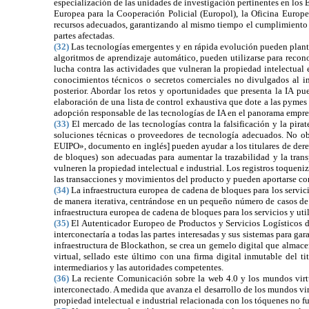
especialización de las unidades de investigación pertinentes en los 
Europea para la Cooperación Policial (Europol), la Oficina Europ
recursos adecuados, garantizando al mismo tiempo el cumplimiento d
partes afectadas.
(32)
Las tecnologías emergentes y en rápida evolución pueden plante
algoritmos de aprendizaje automático, pueden utilizarse para recono
lucha contra las actividades que vulneran la propiedad intelectual
conocimientos técnicos o secretos comerciales no divulgados al int
posterior. Abordar los retos y oportunidades que presenta la IA pue
elaboración de una lista de control exhaustiva que dote a las pymes 
adopción responsable de las tecnologías de IA en el panorama empres
(33)
El mercado de las tecnologías contra la falsificación y la pir
soluciones técnicas o proveedores de tecnología adecuados. No obs
EUIPO», documento en inglés] pueden ayudar a los titulares de derecho
de bloques) son adecuadas para aumentar la trazabilidad y la tran
vulneren la propiedad intelectual e industrial. Los registros toquen
las transacciones y movimientos del producto y pueden aportarse c
(34)
La infraestructura europea de cadena de bloques para los servic
de manera iterativa, centrándose en un pequeño número de casos de u
infraestructura europea de cadena de bloques para los servicios y uti
(35)
El Autenticador Europeo de Productos y Servicios Logísticos d
interconectaría a todas las partes interesadas y sus sistemas para ga
infraestructura de Blockathon, se crea un gemelo digital que almace
virtual, sellado este último con una firma digital inmutable del ti
intermediarios y las autoridades competentes.
(36)
La reciente Comunicación sobre la web 4.0 y los mundos vir
interconectado. A medida que avanza el desarrollo de los mundos virtu
propiedad intelectual e industrial relacionada con los tóquenes no f