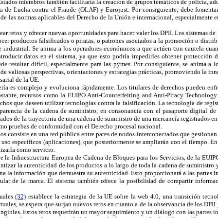
Estados miembros también facilitaría la creación de grupos temáticos de policía, ad
ea de Lucha contra el Fraude (OLAF) y Eurojust. Por consiguiente, debe fomentar
e las normas aplicables del Derecho de la Unión e internacional, especialmente en
ar retos y ofrecer nuevas oportunidades para hacer valer los DPII. Los sistemas d
cer productos falsificados o piratas, o patrones asociados a la promoción o distri
 e industrial. Se anima a los operadores económicos a que actúen con cautela cuan
roducir datos en el sistema, ya que esto podría impedirles obtener protección d
de resultar difícil, especialmente para las pymes. Por consiguiente, se anima a lo
de valiosas perspectivas, orientaciones y estrategias prácticas, promoviendo la inn
arial de la UE.
atería es complejo y evoluciona rápidamente. Los titulares de derechos pueden enfr
tante, recursos como la EUIPO Anti-Counterfeiting and Anti-Piracy Technology Gu
s que deseen utilizar tecnologías contra la falsificación. La tecnología de registr
sparencia de la cadena de suministro, en consonancia con el pasaporte digital d
izados de la trayectoria de una cadena de suministro de una mercancía registrados 
omo pruebas de conformidad con el Derecho procesal nacional.
ios consiste en una red pública entre pares de nodos interconectados que gestionan
so específicos (aplicaciones), que posteriormente se ampliarán con el tiempo. En 
lizarla como servicio.
e la Infraestructura Europea de Cadena de Bloques para los Servicios, de la EUIP
rantizar la autenticidad de los productos a lo largo de toda la cadena de suministro
na la información que demuestra su autenticidad. Esto proporcionará a las partes i
tular de la marca. El sistema también ofrece la posibilidad de compartir informac
tuales
(32)
establece la estrategia de la UE sobre la web 4.0, una transición tecn
ales, se espera que surjan nuevos retos en cuanto a de la observancia de los DPII y
ungibles. Estos retos requerirán un mayor seguimiento y un diálogo con las partes in