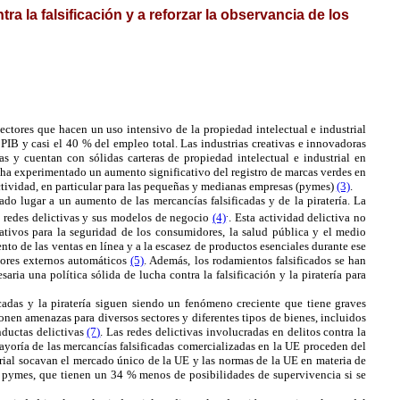
la falsificación y a reforzar la observancia de los
sectores que hacen un uso intensivo de la propiedad intelectual e industrial
IB y casi el 40 % del empleo total. Las industrias creativas e innovadoras
s y cuentan con sólidas carteras de propiedad intelectual e industrial en
 ha experimentado un aumento significativo del registro de marcas verdes en
ctividad, en particular para las pequeñas y medianas empresas (pymes)
(3)
.
ado lugar a un aumento de las mercancías falsificadas y de la piratería. La
.
s redes delictivas y sus modelos de negocio
(4)
. Esta actividad delictiva no
icativos para la seguridad de los consumidores, la salud pública y el medio
o de las ventas en línea y a la escasez de productos esenciales durante ese
dores externos automáticos
(5)
. Además, los rodamientos falsificados se han
aria una política sólida de lucha contra la falsificación y la piratería para
ficadas y la piratería siguen siendo un fenómeno creciente que tiene graves
ponen amenazas para diversos sectores y diferentes tipos de bienes, incluidos
nductas delictivas
(7)
. Las redes delictivas involucradas en delitos contra la
a mayoría de las mercancías falsificadas comercializadas en la UE proceden del
strial socavan el mercado único de la UE y las normas de la UE en materia de
as pymes, que tienen un 34 % menos de posibilidades de supervivencia si se