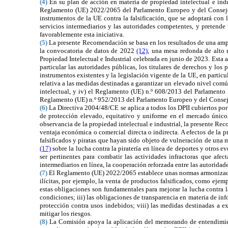
(4)
En su plan de acción en materia de propiedad intelectual e ind
Reglamento (UE) 2022/2065 del Parlamento Europeo y del Conse
instrumentos de la UE contra la falsificación, que se adoptará con
servicios intermediarios y las autoridades competentes, y pretend
favorablemente esta iniciativa.
(5)
La presente Recomendación se basa en los resultados de una ampli
la convocatoria de datos de 2022
(12)
, una mesa redonda de alto 
Propiedad Intelectual e Industrial celebrada en junio de 2023. Esta 
particular las autoridades públicas, los titulares de derechos y los
instrumentos existentes y la legislación vigente de la UE, en particul
relativa a las medidas destinadas a garantizar un elevado nivel comú
intelectual, y iv) el
Reglamento (UE) n.º 608/2013 del Parlamento
Reglamento (UE) n.º 952/2013 del Parlamento Europeo y del Conse
(6)
La
Directiva 2004/48/CE se aplica a todos los DPII cubiertos por 
de protección elevado, equitativo y uniforme en el mercado único,
observancia de la propiedad intelectual e industrial, la presente Re
ventaja económica o comercial directa o indirecta. A efectos de la 
falsificados y piratas que hayan sido objeto de vulneración de una 
(17)
sobre la lucha contra la piratería en línea de deportes y otros 
ser pertinentes para combatir las actividades infractoras que afe
intermediarios en línea, la cooperación reforzada entre las autorida
(7)
El
Reglamento (UE) 2022/2065 establece unas normas armonizadas 
ilícitas, por ejemplo, la venta de productos falsificados, como ejem
estas obligaciones son fundamentales para mejorar la lucha contra la f
condiciones; iii) las obligaciones de transparencia en materia de in
protección contra usos indebidos; viii) las medidas destinadas a e
mitigar los riesgos.
(8)
La Comisión apoya la aplicación del memorando de entendimient