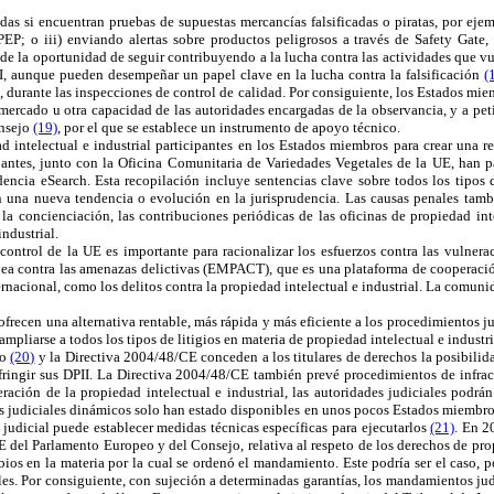
 si encuentran pruebas de supuestas mercancías falsificadas o piratas, por ejem
PEP; o iii) enviando alertas sobre productos peligrosos a través de Safety Gate
da de la oportunidad de seguir contribuyendo a la lucha contra las actividades que 
II, aunque pueden desempeñar un papel clave en la lucha contra la falsificación
(
o, durante las inspecciones de control de calidad. Por consiguiente, los Estados m
 del mercado u otra capacidad de las autoridades encargadas de la observancia, y a
nsejo
(19)
, por el que se establece un instrumento de apoyo técnico.
 intelectual e industrial participantes en los Estados miembros para crear una r
ipantes, junto con la Oficina Comunitaria de Variedades Vegetales de la UE, han p
dencia eSearch. Esta recopilación incluye sentencias clave sobre todos los tipo
n una nueva tendencia o evolución en la jurisprudencia. Las causas penales tam
la concienciación, las contribuciones periódicas de las oficinas de propiedad int
ndustrial.
ntrol de la UE es importante para racionalizar los esfuerzos contra las vulneraci
ea contra las amenazas delictivas (EMPACT), que es una plataforma de cooperación
rnacional, como los delitos contra la propiedad intelectual e industrial. La comuni
frecen una alternativa rentable, más rápida y más eficiente a los procedimientos jud
mpliarse a todos los tipos de litigios en materia de propiedad intelectual e industri
jo
(20)
y la
Directiva 2004/48/CE conceden a los titulares de derechos la posibilid
fringir sus DPII. La
Directiva 2004/48/CE también prevé procedimientos de infracc
ración de la propiedad intelectual e industrial, las autoridades judiciales podrá
s judiciales dinámicos solo han estado disponibles en unos pocos Estados miembros
 judicial puede establecer medidas técnicas específicas para ejecutarlos
(21)
. En 2
 del Parlamento Europeo y del Consejo, relativa al respeto de los derechos de pr
os en la materia por la cual se ordenó el mandamiento. Este podría ser el caso, 
les. Por consiguiente, con sujeción a determinadas garantías, los mandamientos ju