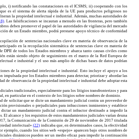
plo, i) notificando las constataciones en el ICSMS; ii) cooperando con los
, que es el sistema de alerta rápida de la UE para productos peligrosos no
vulneran la propiedad intelectual e industrial. Además, muchas autoridades de
18)
. Las falsificaciones se incautan a menudo en las fronteras, pero también
iembros deben promover el papel de las autoridades de vigilancia del mercado
 petición de un Estado miembro, podrá prestarse apoyo técnico de conformidad
ecopilación de sentencias nacionales clave en materia de observancia de la
articipado en la recopilación sistemática de sentencias clave en materia de
s de DPII de todos los Estados miembros y abarca tanto causas civiles como
bién están siendo objeto de seguimiento en el marco de la Red Europea de
electual e industrial y el uso más amplio de dichas bases de datos podrían
ones de la propiedad intelectual e industrial. Esto incluye el apoyo a los
 impulsada por los Estados miembros para detectar, priorizar y abordar las
dad de observancia de la propiedad intelectual e industrial debe adoptar esta
iciales tradicionales, especialmente para los litigios transfronterizos y para
al, en particular en el contexto de los litigios sobre nombres de dominio.
ad de solicitar que se dicte un mandamiento judicial contra un proveedor de
ión provisionales o prejudiciales para infracciones inminentes y establece
n dictar un mandamiento judicial contra el infractor destinado a impedir la
. El alcance y los requisitos de estos mandamientos judiciales varían deuna
017, la Comunicación de la Comisión de 29 de noviembre de 2017 titulada
opiedad intelectual»
(22)
indicaba que, en determinados casos, la efectividad
por ejemplo, cuando los sitios web «espejo» aparecen bajo otros nombres de
diciales dinámicos pueden ser un medio eficaz para impedir la continuación