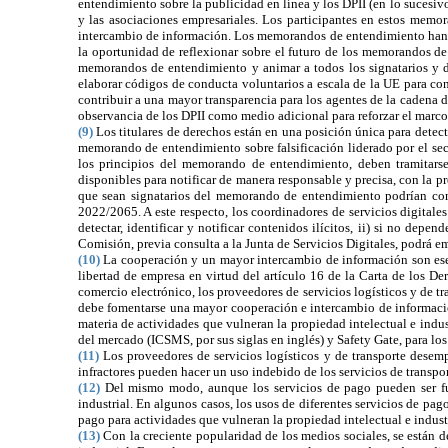
entendimiento sobre la publicidad en línea y los DPII (en lo sucesi
y las asociaciones empresariales. Los participantes en estos memor
intercambio de información. Los memorandos de entendimiento han de
la oportunidad de reflexionar sobre el futuro de los memorandos de
memorandos de entendimiento y animar a todos los signatarios y de
elaborar códigos de conducta voluntarios a escala de la UE para cont
contribuir a una mayor transparencia para los agentes de la cadena d
observancia de los DPII como medio adicional para reforzar el marco
(9)
Los titulares de derechos están en una posición única para detecta
memorando de entendimiento sobre falsificación liderado por el sec
los principios del memorando de entendimiento, deben tramitar
disponibles para notificar de manera responsable y precisa, con la pre
que sean signatarios del memorando de entendimiento podrían consid
2022/2065. A este respecto, los coordinadores de servicios digitales 
detectar, identificar y notificar contenidos ilícitos, ii) si no depe
Comisión, previa consulta a la Junta de Servicios Digitales, podrá em
(10)
La cooperación y un mayor intercambio de información son esenc
libertad de empresa en virtud del
artículo 16 de la Carta de los D
comercio electrónico, los proveedores de servicios logísticos y de t
debe fomentarse una mayor cooperación e intercambio de información
materia de actividades que vulneran la propiedad intelectual e indus
del mercado (ICSMS, por sus siglas en inglés) y Safety Gate, para los
(11)
Los proveedores de servicios logísticos y de transporte desem
infractores pueden hacer un uso indebido de los servicios de transpor
(12)
Del mismo modo, aunque los servicios de pago pueden ser fund
industrial. En algunos casos, los usos de diferentes servicios de pago
pago para actividades que vulneran la propiedad intelectual e industr
(13)
Con la creciente popularidad de los medios sociales, se están d