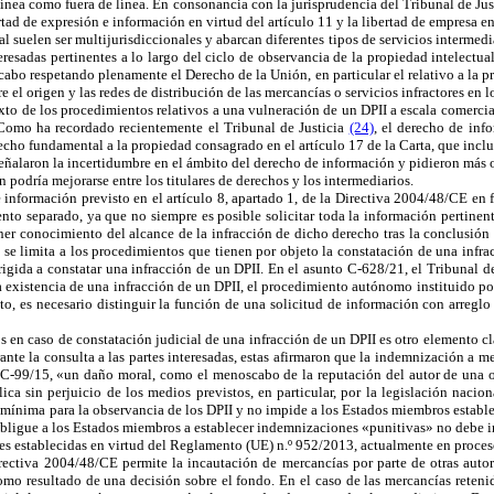
 línea como fuera de línea. En consonancia con la jurisprudencia del Tribunal de Jus
tad de expresión e información en virtud del artículo 11 y la libertad de empresa en 
l suelen ser multijurisdiccionales y abarcan diferentes tipos de servicios intermedia
eresadas pertinentes a lo largo del ciclo de observancia de la propiedad intelectual 
cabo respetando plenamente el Derecho de la Unión, en particular el relativo a la pr
el origen y las redes de distribución de las mercancías o servicios infractores en l
texto de los procedimientos relativos a una vulneración de un DPII a escala comerci
Como ha recordado recientemente el Tribunal de Justicia
(24)
, el derecho de inf
erecho fundamental a la propiedad consagrado en el artículo 17 de la Carta, que inclu
 señalaron la incertidumbre en el ámbito del derecho de información y pidieron más o
 podría mejorarse entre los titulares de derechos y los intermediarios.
 información previsto en el
artículo 8, apartado 1, de la Directiva 2004/48/CE en 
nto separado, ya que no siempre es posible solicitar toda la información pertinen
tener conocimiento del alcance de la infracción de dicho derecho tras la conclusió
 se limita a los procedimientos que tienen por objeto la constatación de una infrac
rigida a constatar una infracción de un DPII. En el asunto C-628/21, el Tribunal de 
 existencia de una infracción de un DPII, el procedimiento autónomo instituido por
nto, es necesario distinguir la función de una solicitud de información con arreglo
en caso de constatación judicial de una infracción de un DPII es otro elemento clav
nte la consulta a las partes interesadas, estas afirmaron que la indemnización a me
to C-99/15, «un daño moral, como el menoscabo de la reputación del autor de una
ica sin perjuicio de los medios previstos, en particular, por la legislación naci
ínima para la observancia de los DPII y no impide a los Estados miembros establ
ligue a los Estados miembros a establecer indemnizaciones «punitivas» no debe im
s establecidas en virtud del
Reglamento (UE) n.º 952/2013, actualmente en proceso 
rectiva 2004/48/CE permite la incautación de mercancías por parte de otras aut
mo resultado de una decisión sobre el fondo. En el caso de las mercancías retenida