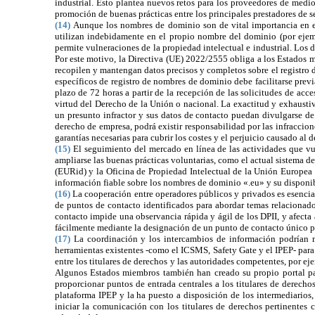
industrial. Esto plantea nuevos retos para los proveedores de medios
promoción de buenas prácticas entre los principales prestadores de s
(14)
Aunque los nombres de dominio son de vital importancia en el 
utilizan indebidamente en el propio nombre del dominio (por eje
permite vulneraciones de la propiedad intelectual e industrial. Los
Por este motivo, la
Directiva (UE) 2022/2555 obliga a los Estados mi
recopilen y mantengan datos precisos y completos sobre el registro d
específicos de registro de nombres de dominio debe facilitarse previ
plazo de 72 horas a partir de la recepción de las solicitudes de acc
virtud del Derecho de la Unión o nacional. La exactitud y exhausti
un presunto infractor y sus datos de contacto puedan divulgarse de 
derecho de empresa, podrá existir responsabilidad por las infraccione
garantías necesarias para cubrir los costes y el perjuicio causado a
(15)
El seguimiento del mercado en línea de las actividades que vul
ampliarse las buenas prácticas voluntarias, como el actual sistema 
(EURid) y la Oficina de Propiedad Intelectual de la Unión Europea (
información fiable sobre los nombres de dominio «.eu» y su disponi
(16)
La cooperación entre operadores públicos y privados es esencial 
de puntos de contacto identificados para abordar temas relacionado
contacto impide una observancia rápida y ágil de los DPII, y afecta 
fácilmente mediante la designación de un punto de contacto único par
(17)
La coordinación y los intercambios de información podrían m
herramientas existentes -como el ICSMS, Safety Gate y el IPEP- para
entre los titulares de derechos y las autoridades competentes, por ej
Algunos Estados miembros también han creado su propio portal para
proporcionar puntos de entrada centrales a los titulares de derech
plataforma IPEP y la ha puesto a disposición de los intermediarios
iniciar la comunicación con los titulares de derechos pertinentes 