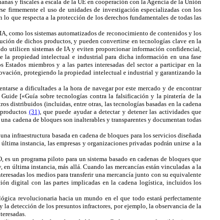
uanas y fiscales a escala de la UE en cooperación con la Agencia de la Unión
se firmemente el uso de unidades de investigación especializadas con los
 lo que respecta a la protección de los derechos fundamentales de todas las
e IA, como los sistemas automatizados de reconocimiento de contenidos y los
bución de dichos productos, y pueden convertirse en tecnologías clave en la
do utilicen sistemas de IA y eviten proporcionar información confidencial,
e la propiedad intelectual e industrial para dicha información en una fase
s Estados miembros y a las partes interesadas del sector a participar en la
ovación, protegiendo la propiedad intelectual e industrial y garantizando la
entarse a dificultades a la hora de navegar por este mercado y de encontrar
ide [«Guía sobre tecnologías contra la falsificación y la piratería de la
os distribuidos (incluidas, entre otras, las tecnologías basadas en la cadena
e productos
(31)
, que puede ayudar a detectar y detener las actividades que
en una cadena de bloques son inalterables y transparentes y documentan todas
 una infraestructura basada en cadena de bloques para los servicios diseñada
última instancia, las empresas y organizaciones privadas podrán unirse a la
O, es un programa piloto para un sistema basado en cadenas de bloques que
 y, en última instancia, más allá. Cuando las mercancías están vinculadas a la
nteresadas los medios para transferir una mercancía junto con su equivalente
ión digital con las partes implicadas en la cadena logística, incluidos los
ológica revolucionaria hacia un mundo en el que todo estará perfectamente
 la detección de los presuntos infractores, por ejemplo, la observancia de la
teresadas.