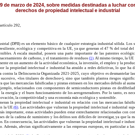
de marzo de 2024, sobre medidas destinadas a luchar contra 
derechos de propiedad intelectual e industrial
artículo 292,
strial (DPII) es un elemento básico de cualquier estrategia industrial sólida. Los 
iliente, ecológica y competitiva en la UE, ya que generan el 47 % del total del P
nibles. A escala mundial, poseen una parte importante de las patentes ecológica
lmacenamiento de carbono, y el tratamiento de residuos
(1)
. Al mismo tiempo, la UE
amente en un aumento de la actividad económica, la inversión, el empleo y la produ
r la propiedad intelectual e industrial ha atraído a redes delictivas, lo que ha d
egia contra la Delincuencia Organizada 2021-2025, cuyo objetivo es desmantelar la
o sucesivo, «los titulares de derechos»), sino que también plantea riesgos signif
e las mercancías falsificadas y piratas entrasen en los mercados debido al aument
 ejemplo, relacionados con componentes de semiconductores piratas en desfibrila
 la energía y el buen funcionamiento de los aerogeneradores. Por lo tanto, es neces
nnovación, la competitividad y una economía más ecológica y sostenible.
lneran la propiedad intelectual e industrial en relación con las mercancías falsi
 en la UE
(6)
. Las actividades que vulneran la propiedad intelectual e industrial su
ás importante, estas actividades pueden estar estrechamente relacionadas con co
fases de la cadena de suministro y los delitos son difíciles de investigar, ya que l
dos. En consecuencia, las actividades que vulneran la propiedad intelectual e indu
o. Además, afectan significativamente a las empresas europeas, en particular a l