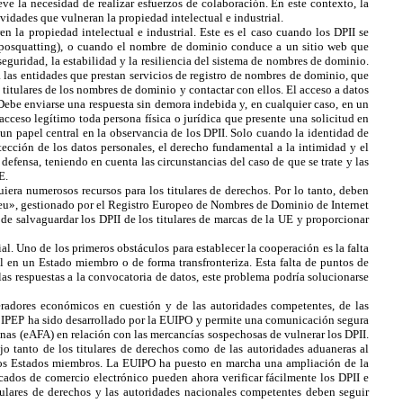
eve la necesidad de realizar esfuerzos de colaboración. En este contexto, la
vidades que vulneran la propiedad intelectual e industrial.
 la propiedad intelectual e industrial. Este es el caso cuando los DPII se
yposquatting), o cuando el nombre de dominio conduce a un sitio web que
eguridad, la estabilidad y la resiliencia del sistema de nombres de dominio.
 las entidades que prestan servicios de registro de nombres de dominio, que
titulares de los nombres de dominio y contactar con ellos. El acceso a datos
 Debe enviarse una respuesta sin demora indebida y, en cualquier caso, en un
cceso legítimo toda persona física o jurídica que presente una solicitud en
n papel central en la observancia de los DPII. Solo cuando la identidad de
tección de los datos personales, el derecho fundamental a la intimidad y el
defensa, teniendo en cuenta las circunstancias del caso de que se trate y las
E.
iera numerosos recursos para los titulares de derechos. Por lo tanto, deben
«.eu», gestionado por el Registro Europeo de Nombres de Dominio de Internet
 de salvaguardar los DPII de los titulares de marcas de la UE y proporcionar
al. Uno de los primeros obstáculos para establecer la cooperación es la falta
al en un Estado miembro o de forma transfronteriza. Esta falta de puntos de
las respuestas a la convocatoria de datos, este problema podría solucionarse
eradores económicos en cuestión y de las autoridades competentes, de las
 El IPEP ha sido desarrollado por la EUIPO y permite una comunicación segura
uanas (eAFA) en relación con las mercancías sospechosas de vulnerar los DPII.
o tanto de los titulares de derechos como de las autoridades aduaneras al
os los Estados miembros. La EUIPO ha puesto en marcha una ampliación de la
cados de comercio electrónico pueden ahora verificar fácilmente los DPII e
itulares de derechos y las autoridades nacionales competentes deben seguir