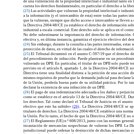
de una vulneración de la propiedad intelectual e industrial tanto en
cuenta los derechos fundamentales, en particular el derecho a la liber
(23)
Las actividades que vulneran la propiedad intelectual e industria
a la información (y el intercambio de esta) entre todas las partes int
que la vulneran, siempre que dicho acceso e intercambio se lleven a 
la Directiva 2004/48/CE ya establece el derecho de información sobre 
industrial a escala comercial. Este derecho solo se aplica en el con
No debe subestimarse la importancia del derecho de información. 
efectiva y, en última instancia, garantiza el ejercicio efectivo del d
(24)
Sin embargo, durante la consulta a las partes interesadas, estas
protección de datos, en virtud de las cuales el derecho de información
(25)
El Tribunal dictaminó en el asunto C-597/19 que el derecho de
del procedimiento de infracción. Puede plantearse en un procedimie
vulnerado un DPII. En particular, el titular de un DPII solo puede 
previsto en el
artículo 8, apartado 1, de la Directiva 2004/48/CE no
Directiva tiene una finalidad distinta a la petición de una acción di
mismos requisitos de prueba que la demanda judicial para declarar la
de la Unión, perdería buena parte de su utilidad práctica. Por lo ta
declarar la existencia de una infracción de un DPII.
(26)
El pago de una indemnización adecuada a los daños y perjuicios 
como se establece en el
artículo 13 de la Directiva 2004/48/CE. Dura
los derechos. Tal como declaró el Tribunal de Justicia en el asun
efectivo que este ha sufrido»
(26)
.. La
Directiva 2004/48/CE se apl
titulares de derechos. La
Directiva 2004/48/CE establece una norma m
la Unión. Por lo tanto, el hecho de que la
Directiva 2004/48/CE no ob
(27)
El
Reglamento (UE) n.º 608/2013, junto con las normas generale
incautación de mercancías sospechosas de vulnerar los DPII. La
Di
jurisdiccional puede ordenar la destrucción de dichas mercancías co