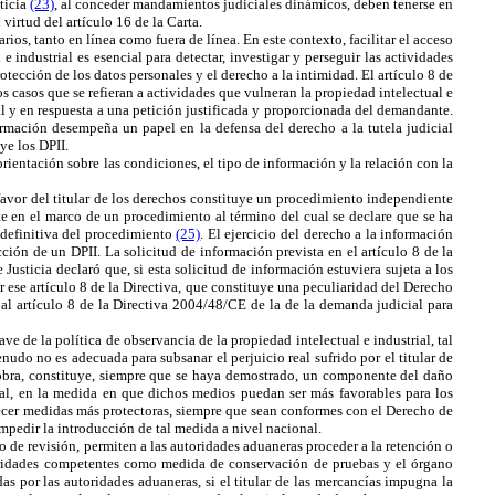
ticia
(23)
, al conceder mandamientos judiciales dinámicos, deben tenerse en
virtud del artículo 16 de la Carta.
rios, tanto en línea como fuera de línea. En este contexto, facilitar el acceso
e industrial es esencial para detectar, investigar y perseguir las actividades
otección de los datos personales y el derecho a la intimidad. El
artículo 8 de
os casos que se refieran a actividades que vulneran la propiedad intelectual e
al y en respuesta a una petición justificada y proporcionada del demandante.
ormación desempeña un papel en la defensa del derecho a la tutela judicial
ye los DPII.
rientación sobre las condiciones, el tipo de información y la relación con la
favor del titular de los derechos constituye un procedimiento independiente
te en el marco de un procedimiento al término del cual se declare que se ha
n definitiva del procedimiento
(25)
. El ejercicio del derecho a la información
ción de un DPII. La solicitud de información prevista en el artículo 8 de la
Justicia declaró que, si esta solicitud de información estuviera sujeta a los
 ese artículo 8 de la Directiva, que constituye una peculiaridad del Derecho
 al
artículo 8 de la Directiva 2004/48/CE de la de la demanda judicial para
e de la política de observancia de la propiedad intelectual e industrial, tal
nudo no es adecuada para subsanar el perjuicio real sufrido por el titular de
 obra, constituye, siempre que se haya demostrado, un componente del daño
onal, en la medida en que dichos medios puedan ser más favorables para los
ecer medidas más protectoras, siempre que sean conformes con el Derecho de
pedir la introducción de tal medida a nivel nacional.
de revisión, permiten a las autoridades aduaneras proceder a la retención o
oridades competentes como medida de conservación de pruebas y el órgano
s por las autoridades aduaneras, si el titular de las mercancías impugna la