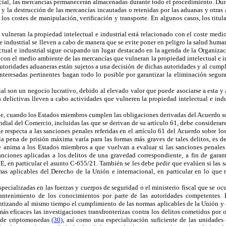
icial, las mercancías permanecerán almacenadas durante todo el procedimiento. Duran
y la destrucción de las mercancías incautadas o retenidas por las aduanas y otras
los costes de manipulación, verificación y transporte. En algunos casos, los titu
 vulneran la propiedad intelectual e industrial está relacionado con el coste med
e industrial se lleven a cabo de manera que se evite poner en peligro la salud hum
ctual e industrial sigue ocupando un lugar destacado en la agenda de la Organiza
con el medio ambiente de las mercancías que vulneran la propiedad intelectual e ind
s autoridades aduaneras están sujetos a una decisión de dichas autoridades y al cu
s interesadas pertinentes hagan todo lo posible por garantizar la eliminación seg
ial son un negocio lucrativo, debido al elevado valor que puede asociarse a esta y 
delictivas lleven a cabo actividades que vulneren la propiedad intelectual e indus
e, cuando los Estados miembros cumplen las obligaciones derivadas del Acuerdo so
al del Comercio, incluidas las que se derivan de su artículo 61, debe considerarse
e respecta a las sanciones penales referidas en el artículo 61 del Acuerdo sobre l
 la pena de prisión máxima varía para las formas más graves de tales delitos, es d
e anima a los Estados miembros a que vuelvan a evaluar si las sanciones penales 
anciones aplicadas a los delitos de una gravedad correspondiente, a fin de garant
UE, en particular el asunto C-655/21. También se les debe pedir que evalúen si las
s aplicables del Derecho de la Unión e internacional, en particular en lo que r
ializadas en las fuerzas y cuerpos de seguridad o el ministerio fiscal que se ocu
 mantenimiento de los conocimientos por parte de las autoridades competentes
rantizando al mismo tiempo el cumplimiento de las normas aplicables de la Unión y 
ás eficaces las investigaciones transfronterizas contra los delitos cometidos por 
o de criptomonedas
(30)
, así como una especialización suficiente de las unidades 