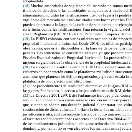
adoptándola.
(18)
Muchas autoridades de vigilancia del mercado no toman medidas
titulares de derechos o las autoridades competentes a través del I
alimentarios, incluidas las falsificaciones. Esto da lugar a la pérdi
vigilancia del mercado no están facultadas para hacer valer los DP
pueden detectarse a lo largo de la cadena de suministro, por ejempl
en la lucha contra las falsificaciones. Para reforzar la vigilancia
con el
Reglamento (UE) 2021/240 del Parlamento Europeo y del Co
(19)
La EUIPO colabora con varias oficinas nacionales de propiedad
propiedad intelectual e industrial. Desde 2014, las oficinas partic
observancia, que están disponibles en la base de datos de jurispru
penales. Las sentencias se consideran «clave» ya que proporciona
Fiscales Especializados en Propiedad Intelectual. La promoción de 
mejorar en gran medida la observancia de la propiedad intelectual e i
(20)
La cooperación continua entre la EUIPO y los organismos de co
esfuerzos de cooperación como la plataforma multidisciplinar europ
amenazas que plantean los delitos organizados y graves a escala inte
plataforma de cooperación multidisciplinar.
(21)
Los procedimientos de resolución alternativa de litigios (RAL) o
las pymes. Por lo tanto, el acceso a los procedimientos de RAL debe a
(22)
La
Directiva 2001/29/CE del Parlamento Europeo y del Conse
servicios intermediarios a cuyos servicios recurra un tercero para in
que, cuando se adopte una decisión judicial al constatar una vulne
continuación de dicha vulneración. Hasta la fecha, los mandamiento
jurisdicción a otra, incluso respecto hasta qué punto una resolución
«Directrices sobre determinados aspectos de la
Directiva 2004/48/CE
de los mandamientos judiciales puede verse reducida debido a cambi
dominio y, por tanto, no se ven afectados los mandamientos judicia