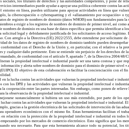
 sociales, los titulares de derechos y las autoridades competentes, y pone de reli
ervicios intermediarios puede ayudar a apoyar una política coherente contra las acti
entorno en línea, pueden utilizarse para apoyar actividades en línea que vulneren
mplo, la ciberocupación o cybersquatting y el «allanamiento por ocupación» o t
 datos de registro de nombres de dominio (datos WHOIS) son fundamentales para la s
embros a exigir a los registros de nombres de dominio de primer nivel, así como a
e nombres de dominio en una base de datos específica que permita identificar a los 
a solicitud legal y debidamente justificada de los solicitantes de acceso legítimo.
eso. Con arreglo a la
Directiva (UE) 2022/2555, debe entenderse por solicitante de a
vidad de los datos de registro de nombres de dominio también pueden desempeñar u
conformidad con el Derecho de la Unión y, en particular, con el relativo a la pro
s y cualquier daño pertinente. Esto se entiende sin perjuicio de los derechos de la 
l demandado, de conformidad con el
artículo 9, apartado 7, de la Directiva 2004/48/C
neran la propiedad intelectual e industrial puede ser una tarea costosa y que requ
de información y alerta sobre nombres de dominio para el dominio de primer nivel 
EUIPO). El objetivo de esta colaboración es facilitar la concienciación con el fin
bilidad.
en la lucha contra las actividades que vulneran la propiedad intelectual e industri
s con los DPII y las actividades que vulneran la propiedad intelectual e industri
a la cooperación entre las partes interesadas. Sin embargo, como ponen de relieve 
a la observancia de la propiedad intelectual e industrial.
ejorarse sustancialmente si hubiera un uso más extendido, por parte de los op
 luchar contra las actividades que vulneran la propiedad intelectual e industrial.
emplo, gracias a la gestión electrónica de las solicitudes de intervención de las ad
 operadores económicos con el mismo fin. Estas herramientas facilitan el trabaj
os en relación con la protección de la propiedad intelectual e industrial en tod
, empezando por los mercados de comercio electrónico. Esto significa que los mer
cuando sea necesario. Para que esta herramienta alcance todo su potencial, los t