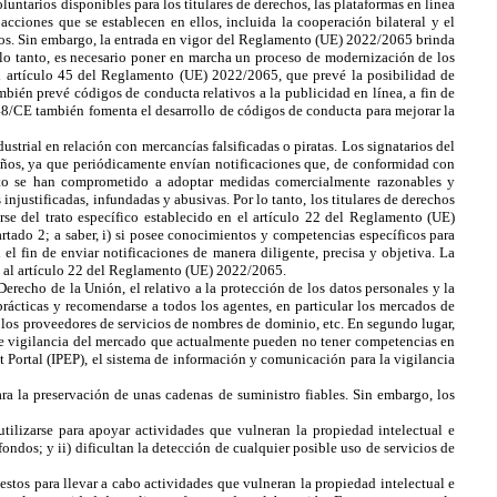
ntarios disponibles para los titulares de derechos, las plataformas en línea
cciones que se establecen en ellos, incluida la cooperación bilateral y el
s. Sin embargo, la entrada en vigor del
Reglamento (UE) 2022/2065 brinda
 lo tanto, es necesario poner en marcha un proceso de modernización de los
l
artículo 45 del Reglamento (UE) 2022/2065, que prevé la posibilidad de
ién prevé códigos de conducta relativos a la publicidad en línea, a fin de
48/CE también fomenta el desarrollo de códigos de conducta para mejorar la
ustrial en relación con mercancías falsificadas o piratas. Los signatarios del
 años, ya que periódicamente envían notificaciones que, de conformidad con
nto se han comprometido a adoptar medidas comercialmente razonables y
 injustificadas, infundadas y abusivas. Por lo tanto, los titulares de derechos
rse del trato específico establecido en el
artículo 22 del Reglamento (UE)
partado 2; a saber, i) si posee conocimientos y competencias específicos para
on el fin de enviar notificaciones de manera diligente, precisa y objetiva. La
 al
artículo 22 del Reglamento (UE) 2022/2065.
recho de la Unión, el relativo a la protección de los datos personales y la
rácticas y recomendarse a todos los agentes, en particular los mercados de
, los proveedores de servicios de nombres de dominio, etc. En segundo lugar,
 de vigilancia del mercado que actualmente pueden no tener competencias en
t Portal (IPEP), el sistema de información y comunicación para la vigilancia
ra la preservación de unas cadenas de suministro fiables. Sin embargo, los
ilizarse para apoyar actividades que vulneran la propiedad intelectual e
 fondos; y ii) dificultan la detección de cualquier posible uso de servicios de
estos para llevar a cabo actividades que vulneran la propiedad intelectual e