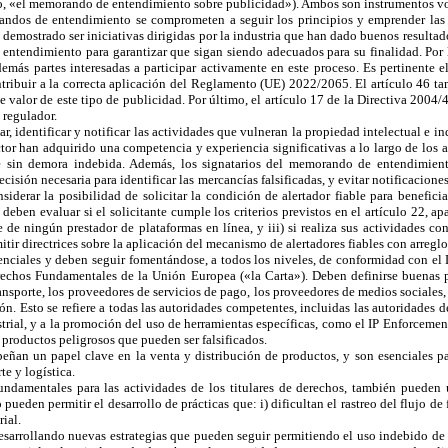
vo, «el memorando de entendimiento sobre publicidad»). Ambos son instrumentos volu
andos de entendimiento se comprometen a seguir los principios y emprender las a
mostrado ser iniciativas dirigidas por la industria que han dado buenos resultado
 entendimiento para garantizar que sigan siendo adecuados para su finalidad. Por
más partes interesadas a participar activamente en este proceso. Es pertinente e
ribuir a la correcta aplicación del
Reglamento (UE) 2022/2065. El artículo 46 tamb
e valor de este tipo de publicidad. Por último, el
artículo 17 de la Directiva 2004/
 regulador.
r, identificar y notificar las actividades que vulneran la propiedad intelectual e ind
tor han adquirido una competencia y experiencia significativas a lo largo de los
se sin demora indebida. Además, los signatarios del memorando de entendimie
cisión necesaria para identificar las mercancías falsificadas, y evitar notificaciones
erar la posibilidad de solicitar la condición de alertador fiable para beneficia
deben evaluar si el solicitante cumple los criterios previstos en el artículo 22, a
nde de ningún prestador de plataformas en línea, y iii) si realiza sus actividades c
itir directrices sobre la aplicación del mecanismo de alertadores fiables con arreglo
iales y deben seguir fomentándose, a todos los niveles, de conformidad con el De
erechos Fundamentales de la Unión Europea («la Carta»). Deben definirse buenas p
ransporte, los proveedores de servicios de pago, los proveedores de medios sociales
. Esto se refiere a todas las autoridades competentes, incluidas las autoridades
trial, y a la promoción del uso de herramientas específicas, como el IP Enforcemen
 productos peligrosos que pueden ser falsificados.
peñan un papel clave en la venta y distribución de productos, y son esenciales pa
te y logística.
amentales para las actividades de los titulares de derechos, también pueden ut
 pueden permitir el desarrollo de prácticas que: i) dificultan el rastreo del flujo de
ial.
esarrollando nuevas estrategias que pueden seguir permitiendo el uso indebido de 