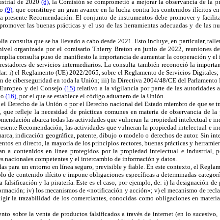
ustrial de 2020
(8)
, la Comisión se comprometió a mejorar la observancia de la pr
jo
(9)
, que constituye un gran avance en la lucha contra los contenidos ilícitos e
 la presente Recomendación. El conjunto de instrumentos debe promover y facilitar
e promover las buenas prácticas y el uso de las herramientas adecuadas y de las 
a consulta que se ha llevado a cabo desde 2021. Esto incluye, en particular, talle
nivel organizada por el comisario Thierry Breton en junio de 2022, reuniones de
amplia consulta puso de manifiesto la importancia de aumentar la cooperación y el i
 prestadores de servicios intermediarios. La consulta también reconoció la importan
ar: i) el
Reglamento (UE) 2022/2065, sobre el Reglamento de Servicios Digitales; 
n de ciberseguridad en toda la Unión; iii) la
Directiva 2004/48/CE del Parlamento
 Europeo y del Consejo
(15)
relativo a la vigilancia por parte de las autoridades
jo
(16)
, por el que se establece el
código aduanero de la Unión.
el Derecho de la Unión o por el Derecho nacional del Estado miembro de que se trate
 que refleje la necesidad de prácticas comunes en materia de observancia de la p
comendación abarca todas las actividades que vulneran la propiedad intelectual e in
presente Recomendación, las actividades que vulneran la propiedad intelectual e in
marca, indicación geográfica, patente, dibujo o modelo o derechos de autor. Sin i
eventos en directo, la mayoría de los principios rectores, buenas prácticas y herra
ctan a contenidos en línea protegidos por la propiedad intelectual e industrial,
des nacionales competentes y el intercambio de información y datos.
para un entorno en línea seguro, previsible y fiable. En este contexto, el
Reglame
plo de contenido ilícito e impone obligaciones específicas a determinadas categorí
alsificación y la piratería. Este es el caso, por ejemplo, de: i) la designación de p
formación; iv) los mecanismos de «notificación y acción»; v) el mecanismo de reclam
xigir la trazabilidad de los comerciantes, conocidas como obligaciones en materia
o sobre la venta de productos falsificados a través de internet (en lo sucesivo