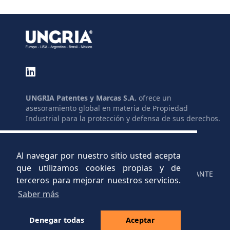
UNGRIA Patentes y Marcas S.A.
ofrece un
asesoramiento global en materia de Propiedad
Industrial para la protección y defensa de sus derechos.
GLOSARIO
ENLACES
MAPA DEL SITIO
AYUDAS
Al navegar por nuestro sitio usted acepta
LEGAL
C.V.
que utilizamos cookies propias y de
PRIVACIDAD
CANAL INFORMANTE
terceros para mejorar nuestros servicios.
Saber más
Denegar todas
Aceptar