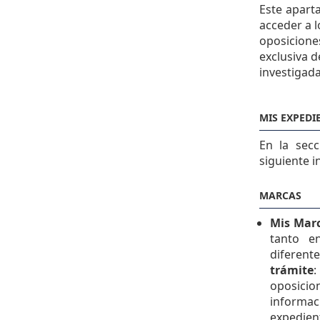
Este apart
acceder a 
oposicione
exclusiva 
investigada
MIS EXPEDI
En la sec
siguiente i
MARCAS
Mis Mar
tanto e
diferent
trámite
:
oposici
informac
expedien