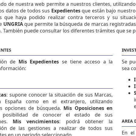
ado de nuestra web permite a nuestros clientes, utilizand
los datos de todos sus
Expedientes
que están bajo nuestro 
s que haya podido realizar contra terceros y su situac
de
UNGRIA
que permite la búsqueda de marcas registradas 
. También puede consultar los diferentes trámites que se p
ENTES
INVES
ción de
Mis Expedientes
se tiene acceso a la
Se pu
nformación:
sea c
cas
: supone conocer la situación de sus Marcas,
n España como en el extranjero, utilizando
es opciones de búsqueda.
Mis Oposiciones en
 posibilidad de conocer el estado de sus
ones.
Mis vencimientos
: podrá obtener la
AREA 
ión de las gestiones a realizar de todos sus
En e
tes en un periodo seleccionado.