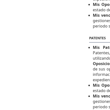
Mis Opo
estado d
Mis ven
gestione
periodo 
PATENTES
Mis Pat
Patente
utiliza
Oposicio
de sus o
informac
expedien
Mis Opo
estado d
Mis ven
gestione
periodo 