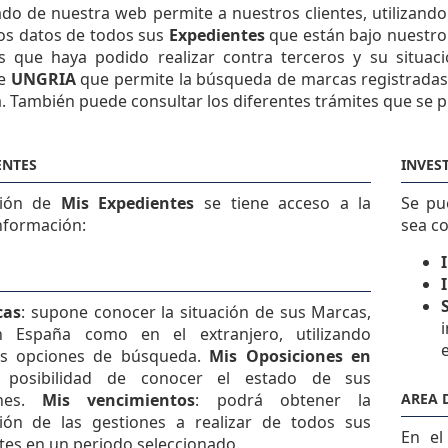
ado de nuestra web permite a nuestros clientes, utilizand
los datos de todos sus
Expedientes
que están bajo nuestro 
s que haya podido realizar contra terceros y su situac
de
UNGRIA
que permite la búsqueda de marcas registradas 
. También puede consultar los diferentes trámites que se p
ENTES
INVES
ción de
Mis Expedientes
se tiene acceso a la
Se pu
nformación:
sea c
cas
: supone conocer la situación de sus Marcas,
n España como en el extranjero, utilizando
es opciones de búsqueda.
Mis Oposiciones en
 posibilidad de conocer el estado de sus
ones.
Mis vencimientos
: podrá obtener la
AREA 
ión de las gestiones a realizar de todos sus
En e
tes en un periodo seleccionado.