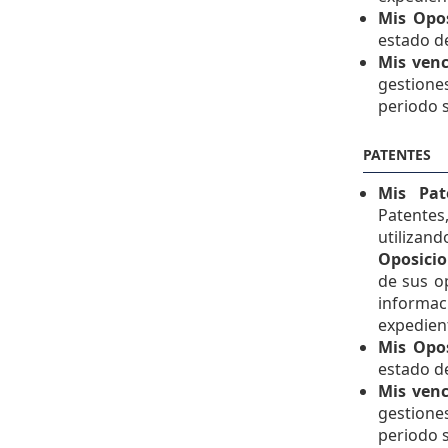
Mis Opo
estado d
Mis ven
gestione
periodo 
PATENTES
Mis Pat
Patente
utiliza
Oposicio
de sus o
informac
expedien
Mis Opo
estado d
Mis ven
gestione
periodo 