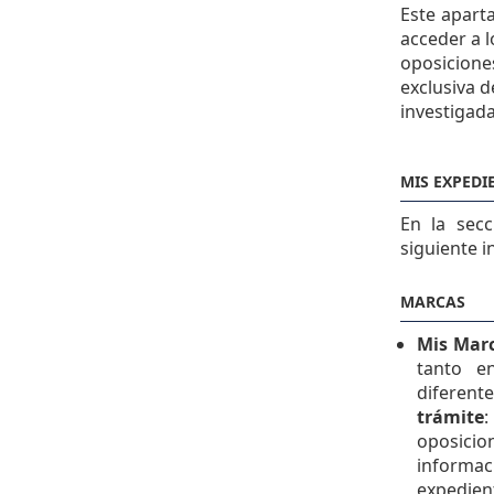
Este apart
acceder a 
oposicione
exclusiva 
investigada
MIS EXPEDI
En la sec
siguiente i
MARCAS
Mis Mar
tanto e
diferent
trámite
:
oposici
informac
expedien