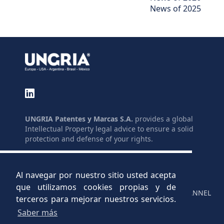
News of 2025
UNGRIA Patentes y Marcas S.A.
provides a global
Intellectual Property legal advice to ensure a solid
protection and defense of your rights.
GLOSSARY
LINKS
SITE MAP
SUBSIDIES
Al navegar por nuestro sitio usted acepta
LEGAL
C.V.
que utilizamos cookies propias y de
PRIVACY POLICY
REPORTING CHANNEL
terceros para mejorar nuestros servicios.
Saber más