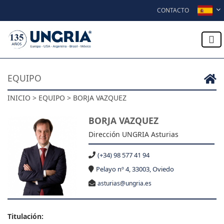
Skip to content
CONTACTO
EQUIPO
INICIO > EQUIPO > BORJA VAZQUEZ
BORJA VAZQUEZ
Dirección UNGRIA Asturias
(+34) 98 577 41 94
Pelayo nº 4, 33003, Oviedo
asturias@ungria.es
Titulación: