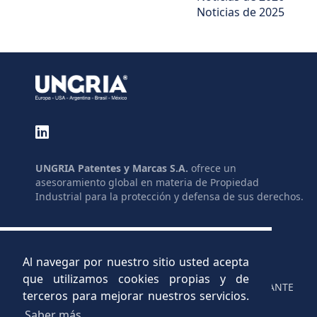
Noticias de 2025
UNGRIA Patentes y Marcas S.A.
ofrece un
asesoramiento global en materia de Propiedad
Industrial para la protección y defensa de sus derechos.
GLOSARIO
ENLACES
MAPA DEL SITIO
LEGISLACIÓN
LEGAL
AYUDAS
Al navegar por nuestro sitio usted acepta
PRIVACIDAD
C.V.
que utilizamos cookies propias y de
CONTACTO
CANAL INFORMANTE
terceros para mejorar nuestros servicios.
Saber más