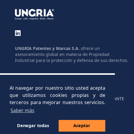
UNGRIA Patentes y Marcas S.A.
ofrece un
asesoramiento global en materia de Propiedad
Industrial para la protección y defensa de sus derechos.
GLOSARIO
ENLACES
MAPA DEL SITIO
LEGISLACIÓN
LEGAL
AYUDAS
Al navegar por nuestro sitio usted acepta
PRIVACIDAD
C.V.
que utilizamos cookies propias y de
CONTACTO
CANAL INFORMANTE
terceros para mejorar nuestros servicios.
Saber más
Denegar todas
Aceptar