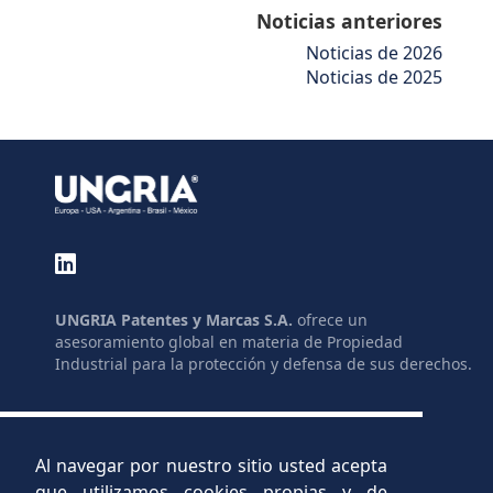
Noticias anteriores
Noticias de 2026
Noticias de 2025
UNGRIA Patentes y Marcas S.A.
ofrece un
asesoramiento global en materia de Propiedad
Industrial para la protección y defensa de sus derechos.
GLOSARIO
ENLACES
MAPA DEL SITIO
LEGISLACIÓN
LEGAL
AYUDAS
Al navegar por nuestro sitio usted acepta
PRIVACIDAD
C.V.
que utilizamos cookies propias y de