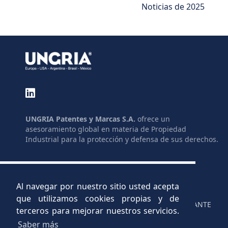
Noticias de 2025
UNGRIA Patentes y Marcas S.A.
ofrece un
asesoramiento global en materia de Propiedad
Industrial para la protección y defensa de sus derechos.
GLOSARIO
ENLACES
MAPA DEL SITIO
LEGISLACIÓN
LEGAL
AYUDAS
Al navegar por nuestro sitio usted acepta
PRIVACIDAD
C.V.
que utilizamos cookies propias y de
CONTACTO
CANAL INFORMANTE
terceros para mejorar nuestros servicios.
Saber más